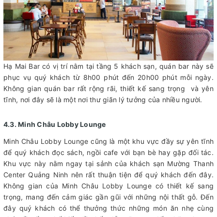
Hạ Mai Bar có vị trí nằm tại tầng 5 khách sạn, quán bar này sẽ
phục vụ quý khách từ 8h00 phút đến 20h00 phút mỗi ngày.
Không gian quán bar rất rộng rãi, thiết kế sang trọng và yên
tĩnh, nơi đây sẽ là một nơi thư giãn lý tưởng của nhiều người.
4.3. Minh Châu Lobby Lounge
Minh Châu Lobby Lounge cũng là một khu vực đầy sự yên tĩnh
để quý khách đọc sách, ngồi cafe với bạn bè hay gặp đối tác.
Khu vực này nằm ngay tại sảnh của khách sạn Mường Thanh
Center Quảng Ninh nên rất thuận tiện để quý khách đến đây.
Không gian của Minh Châu Lobby Lounge có thiết kế sang
trọng, mang đến cảm giác gần gũi với những nội thất gỗ. Đến
đây quý khách có thể thưởng thức những món ăn nhẹ cùng