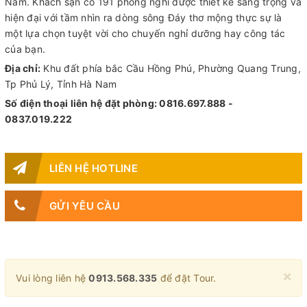
Nam. Khách sạn có 191 phòng nghỉ được thiết kế sang trọng và
hiện đại với tầm nhìn ra dòng sông Đáy thơ mộng thực sự là
một lựa chọn tuyệt vời cho chuyến nghỉ dưỡng hay công tác
của bạn.
Địa chỉ:
Khu đất phía bắc Cầu Hồng Phú, Phường Quang Trung,
Tp Phủ Lý, Tỉnh Hà Nam
Số điện thoại liên hệ đặt phòng: 0816.697.888 -
0837.019.222
LIÊN HỆ HOTLINE
GỬI YÊU CẦU
×
Vui lòng liên hệ
0913.568.335
để đặt Tour.